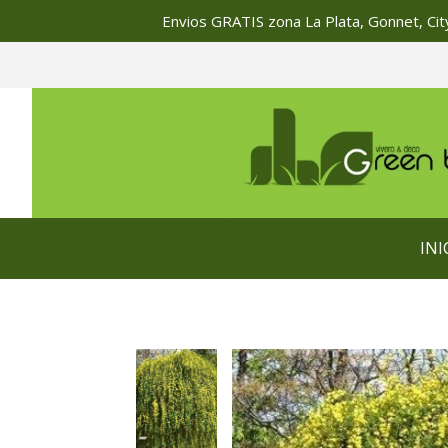
Envios GRATIS zona La Plata, Gonnet, City
INI