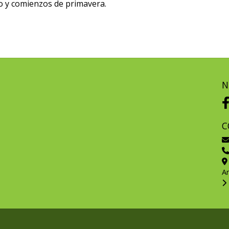
no y comienzos de primavera.
N
C
A