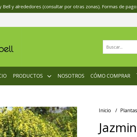
 Bell y alrededores (consultar por otras zonas). Formas de pago:
CIO
PRODUCTOS
NOSOTROS
CÓMO COMPRAR
Inicio
Planta
Jazmin