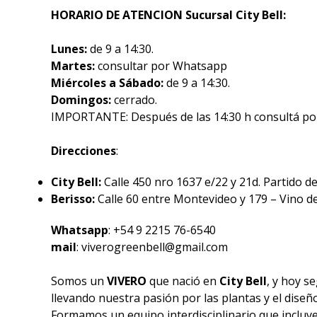
HORARIO DE ATENCION Sucursal City Bell:
Lunes:
de 9 a 14:30.
Martes:
consultar por Whatsapp
Miércoles a Sábado:
de 9 a 14:30.
Domingos:
cerrado.
IMPORTANTE: Después de las 14:30 h consultá p
Direcciones
:
City Bell:
Calle 450 nro 1637 e/22 y 21d. Partido de 
Berisso:
Calle 60 entre Montevideo y 179 – Vino de 
Whatsapp
: +54 9 2215 76-6540
mail
: viverogreenbell@gmail.com
Somos un
VIVERO
que nació en
City Bell
, y hoy 
llevando nuestra pasión por las plantas y el diseñ
Formamos un equipo interdisciplinario que incluye