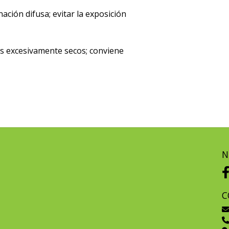
ación difusa; evitar la exposición
es excesivamente secos; conviene
N
C