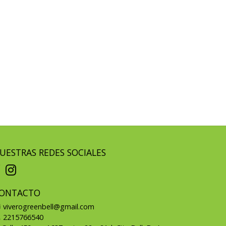
UESTRAS REDES SOCIALES
ONTACTO
viverogreenbell@gmail.com
2215766540