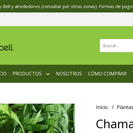
 Bell y alrededores (consultar por otras zonas). Formas de pago:
CIO
PRODUCTOS
NOSOTROS
CÓMO COMPRAR
Inicio
Planta
Chama