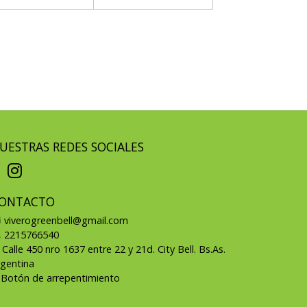
UESTRAS REDES SOCIALES
ONTACTO
viverogreenbell@gmail.com
2215766540
Calle 450 nro 1637 entre 22 y 21d. City Bell. Bs.As.
rgentina
Botón de arrepentimiento