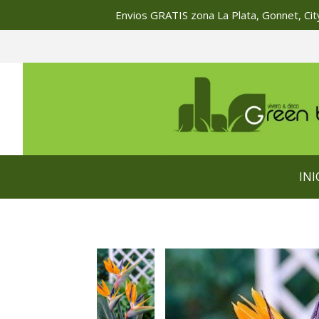
Envios GRATIS zona La Plata, Gonnet, City
INI