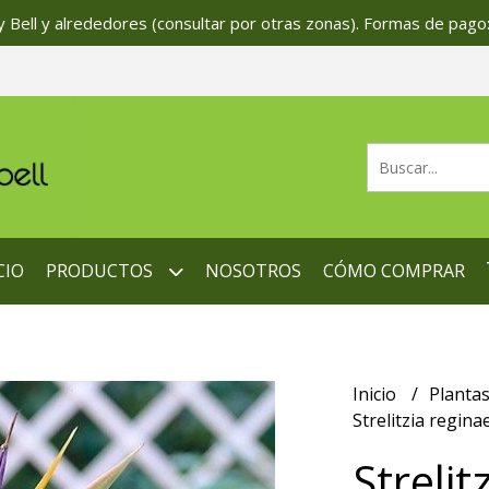
 Bell y alrededores (consultar por otras zonas). Formas de pago:
CIO
PRODUCTOS
NOSOTROS
CÓMO COMPRAR
Inicio
Planta
Strelitzia regina
Strelit