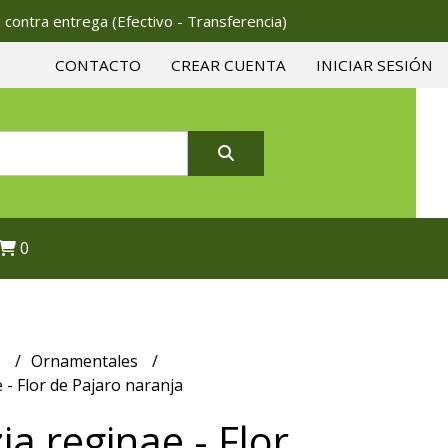
 contra entrega (Efectivo - Transferencia)
CONTACTO
CREAR CUENTA
INICIAR SESIÓN
0
s
Ornamentales
e - Flor de Pajaro naranja
zia reginae - Flor