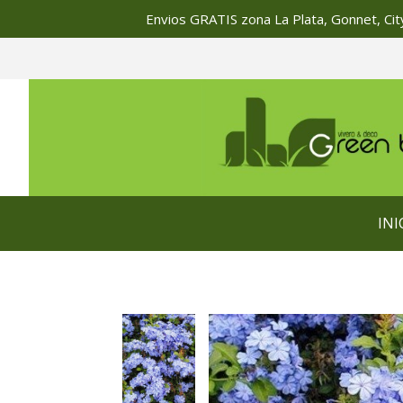
Envios GRATIS zona La Plata, Gonnet, City
INI