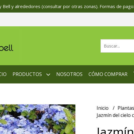
 Bell y alrededores (consultar por otras zonas). Formas de pago:
CIO
PRODUCTOS
NOSOTROS
CÓMO COMPRAR
Inicio
Planta
Jazmín del cielo
Jazmín 