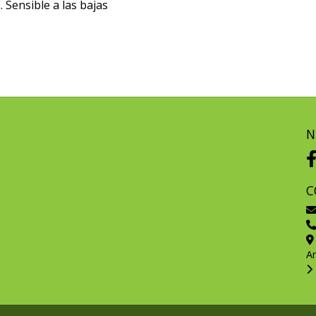
 Sensible a las bajas
N
C
A