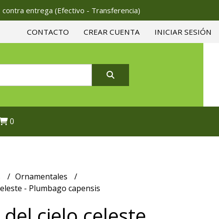
 contra entrega (Efectivo - Transferencia)
CONTACTO
CREAR CUENTA
INICIAR SESIÓN
0
s
Ornamentales
 celeste - Plumbago capensis
del cielo celeste