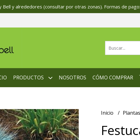
 Bell y alrededores (consultar por otras zonas). Formas de pago:
CIO
PRODUCTOS
NOSOTROS
CÓMO COMPRAR
Inicio
Planta
Festuc