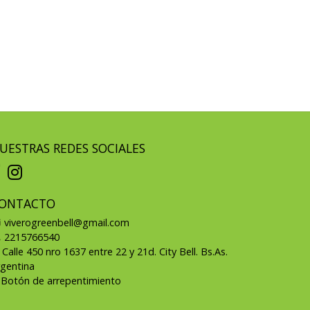
UESTRAS REDES SOCIALES
ONTACTO
viverogreenbell@gmail.com
2215766540
Calle 450 nro 1637 entre 22 y 21d. City Bell. Bs.As.
rgentina
Botón de arrepentimiento