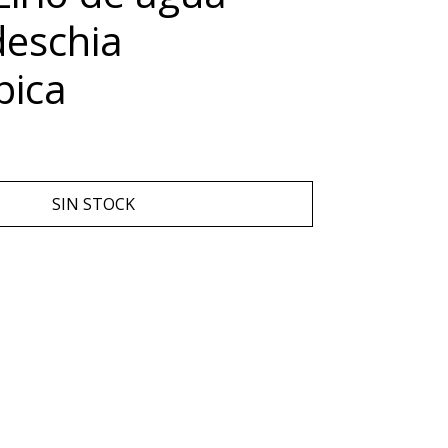
eschia
pica
SIN STOCK