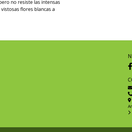
ero no resiste las intensas
vistosas flores blancas a
N
C
A