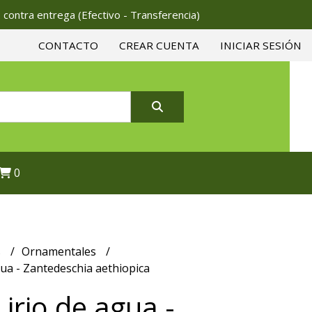
 contra entrega (Efectivo - Transferencia)
CONTACTO
CREAR CUENTA
INICIAR SESIÓN
0
s
Ornamentales
agua - Zantedeschia aethiopica
Lirio de agua -