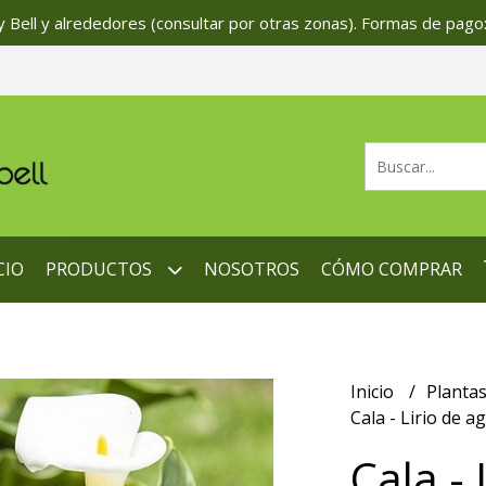
 Bell y alrededores (consultar por otras zonas). Formas de pago:
CIO
PRODUCTOS
NOSOTROS
CÓMO COMPRAR
Inicio
Planta
Cala - Lirio de 
Cala - 