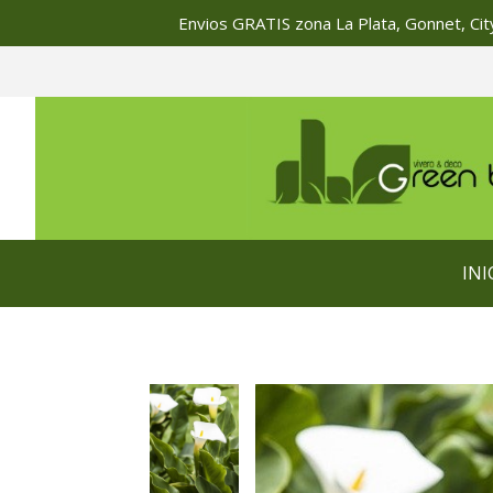
Envios GRATIS zona La Plata, Gonnet, City
INI