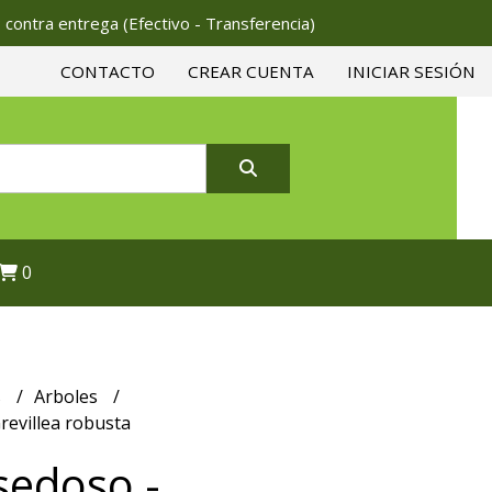
 contra entrega (Efectivo - Transferencia)
CONTACTO
CREAR CUENTA
INICIAR SESIÓN
0
s
Arboles
revillea robusta
sedoso -