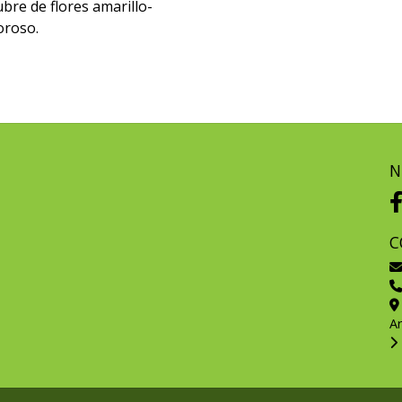
bre de flores amarillo-
oroso.
N
C
A