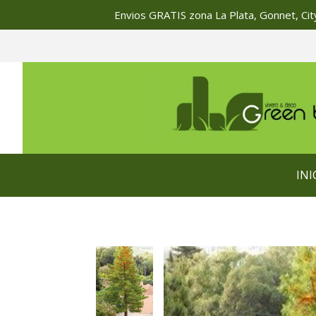
Envios GRATIS zona La Plata, Gonnet, City
INI