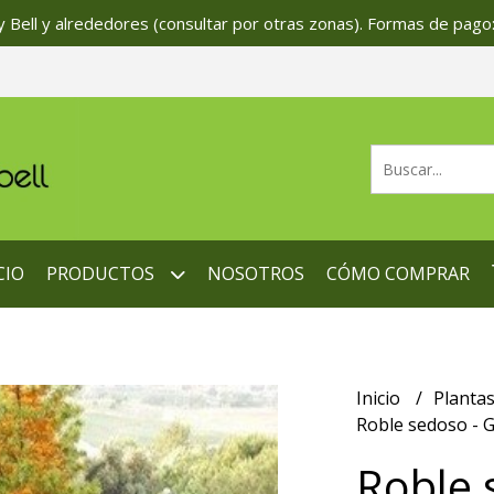
 Bell y alrededores (consultar por otras zonas). Formas de pago:
CIO
PRODUCTOS
NOSOTROS
CÓMO COMPRAR
Inicio
Planta
Roble sedoso - G
Roble 