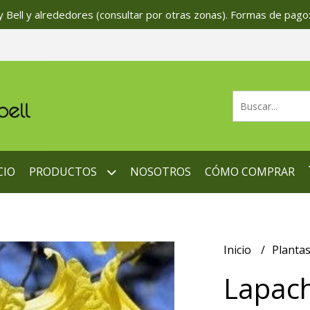
 Bell y alrededores (consultar por otras zonas). Formas de pago:
CIO
PRODUCTOS
NOSOTROS
CÓMO COMPRAR
Inicio
Planta
Lapach