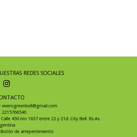
UESTRAS REDES SOCIALES
ONTACTO
viverogreenbell@gmail.com
2215766540
Calle 450 nro 1637 entre 22 y 21d. City Bell. Bs.As.
rgentina
Botón de arrepentimiento