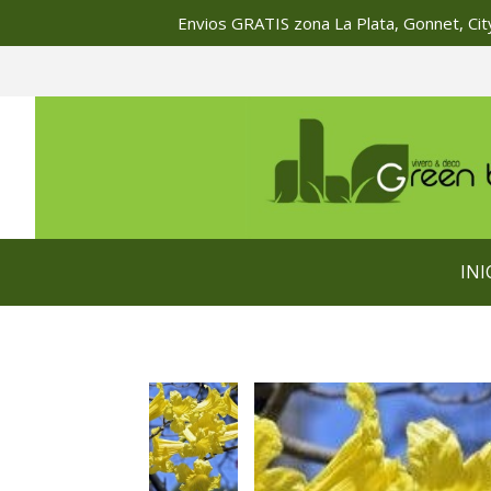
Envios GRATIS zona La Plata, Gonnet, City
INI