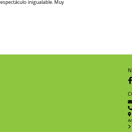
 espectáculo inigualable. Muy
N
C
A